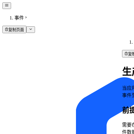
事件
复制页面
复
生
当应
事件
前
需要在
件数