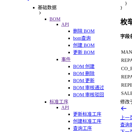
}
基础数据
}
BOM
枚
API
删除 BOM
字段
bom查询
创建 BOM
MAN
更新 BOM
事件
REP
BOM 创建
CO_
BOM 删除
REP
BOM 更新
REP
BOM 审核通过
SAL
BOM 审核驳回
标准工序
修改
API
更新标准工序
上一
创建标准工序
查询
查询工序
下一