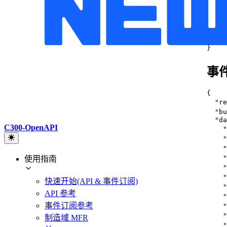
}
事
{
"re
"bu
"da
C300-OpenAPI
"
"
"
"
使用指南
"
"
快速开始(API & 事件订阅)
"
API 参考
"
事件订阅参考
"
"
制造域 MFR
"