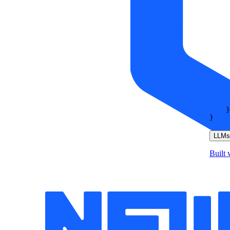
}
}
LLMs.
Built 