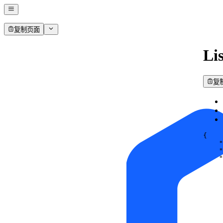
复制页面
Li
复
{
"
"
"