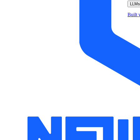
LLMs.
Built 