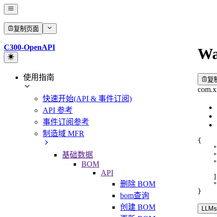
复制页面
C300-OpenAPI
Wa
使用指南
复
com.x
快速开始(API & 事件订阅)
API 参考
事件订阅参考
制造域 MFR
{
"
基础数据
"
"
BOM
API
]
删除 BOM
"
}
bom查询
创建 BOM
LLMs.