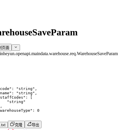
rehouseSaveParam
制页面
inheyun.openapi.maindata.warehouse.req.WarehouseSaveParam
code"
:
"string"
,
name"
:
"string"
,
staffCodes"
:
[
"string"
,
warehouseType"
:
0
txt
克隆
导出