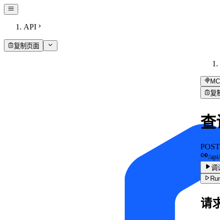
API
复制页面
MC
复
查
POST
/ap
调
Run
请