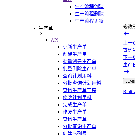
生产流程创建
生产流程删除
生产流程更新
修改
生产单
API
上一
更新生产单
查询
创建生产单
下一
批量创建生产单
生产
批量删除生产单
查询计划用料
LLMs.
分批查询计划用料
查询生产单工序
Built 
修改计划用料
完成生产单
作废生产单
查询生产单
分批查询生产单
创建序列号