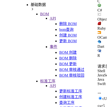
C
基础数据
C#
BOM
API
Objec
删除 BOM
Ruby
bom查询
创建 BOM
OCam
更新 BOM
Dart
事件
BOM 创建
R
BOM 删除
BOM 更新
请求
BOM 审核通过
Shell
JavaSc
BOM 审核驳回
Java
标准工序
Swift
API
更新标准工序
创建标准工序
c
查询工序
curl