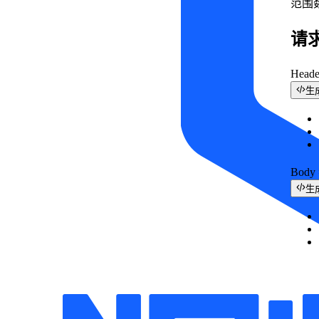
范围
请
Head
生
Bod
生