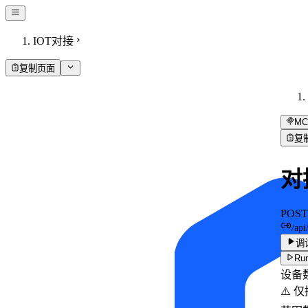
IOT对接
复制页面
MC
复
对
POST
/api
调
Run
设备
⚠️ 