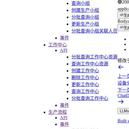
🟢
200
查询小组
applic
创建生产小组
生
分批查询小组
Body
更新生产小组
生
分批查询小组关联人员
事件
工作中心
API
分批查询工作中心资源
修改
查询工作中心资源
创建工作中心
上一
删除工作中心
设备
更新工作中心
下一
查询工作中心
Chat
分批查询工作中心
事件
LLMs.
生产流程
API
Built 
事件