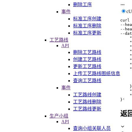
删除工序
c
事件
标准工序创建
curl
--hea
标准工序删除
--hea
标准工序更新
--dat
    "
工艺路线
    "
API
    "
    "
删除工艺路线
    "
创建工艺路线
    "
    "
更新工艺路线
    "
上传工艺路线图纸信息
     
     
查询工艺路线
     
    }
事件
    "
工艺路线创建
    "
}'
工艺路线删除
工艺路线更新
返
生产小组
API
查询小组关联人员