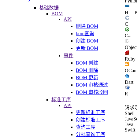
Pytho
基础数据
HTT
BOM
API
C
删除 BOM
bom查询
C#
创建 BOM
Objec
更新 BOM
事件
Ruby
BOM 创建
BOM 删除
OCam
BOM 更新
Dart
BOM 审核通过
BOM 审核驳回
R
标准工序
API
请求
更新标准工序
Shell
JavaSc
创建标准工序
Java
查询工序
Swift
分批查询工序