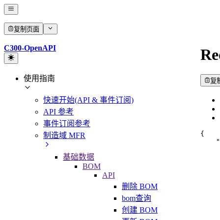
复制页面
C300-OpenAPI
Re
使用指南
复
快速开始(API & 事件订阅)
API 参考
事件订阅参考
{
制造域 MFR
"
基础数据
BOM
API
删除 BOM
bom查询
创建 BOM