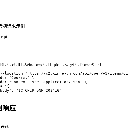
示例
请求示例
ript
URL
cURL-Windows
Httpie
wget
PowerShell
--location
'https://c2.xinheyun.com/api/open/v3/items/di
der
'Cookie;'
der
'Content-Type: application/json'
a
'{

body": "IC-CHIP-5NM-202410"

回响应
成功