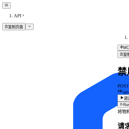
API
复制页面
MC
复
禁
POST
/api
调
Run
将物
请