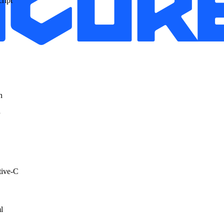
ript
n
P
tive-C
l