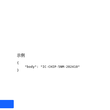
示例
{
"body"
:
"IC-CHIP-5NM-202410"
}