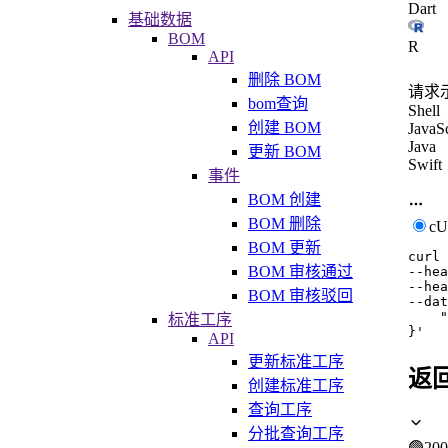
Dart
基础数据
BOM
R
API
删除 BOM
请求
bom查询
Shell
创建 BOM
JavaSc
Java
更新 BOM
Swift
事件
BOM 创建
BOM 删除
c
BOM 更新
curl
BOM 审核通过
--hea
--hea
BOM 审核驳回
--dat
    "
标准工序
}'
API
更新标准工序
返
创建标准工序
查询工序
分批查询工序
🟢
200