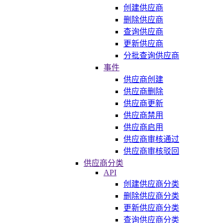
创建供应商
删除供应商
查询供应商
更新供应商
分批查询供应商
事件
供应商创建
供应商删除
供应商更新
供应商禁用
供应商启用
供应商审核通过
供应商审核驳回
供应商分类
API
创建供应商分类
删除供应商分类
更新供应商分类
查询供应商分类