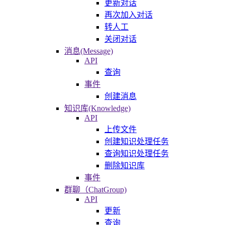
更新对话
再次加入对话
转人工
关闭对话
消息(Message)
API
查询
事件
创建消息
知识库(Knowledge)
API
上传文件
创建知识处理任务
查询知识处理任务
删除知识库
事件
群聊（ChatGroup)
API
更新
查询