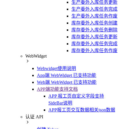
生产委外入库任务更新
生产委外入库任务完成
生产委外入库任务作废
库存委外入库任务创建
库存委外入库任务删除
库存委外入库任务更新
库存委外入库任务完成
库存委外入库任务作废
WebWidget
Webwidget使用说明
App端 WebWidget 已支持功能
Web端 WebWidget 已支持功能
APP端功能支持文档
APP 报工页自定义字段支持
SideBar说明
APP报工页交互数据相关json数据
认证 API