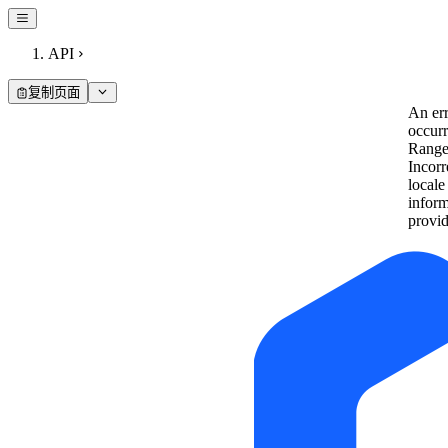
API
复制页面
An er
occur
Range
Incorr
locale
inform
provi