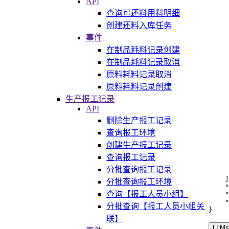
API
查询可还料用料明细
创建还料入库任务
事件
在制品耗料记录创建
在制品耗料记录取消
原料耗料记录取消
原料耗料记录创建
生产报工记录
API
删除生产报工记录
查询报工环境
创建生产报工记录
查询报工记录
分批查询报工记录
]
分批查询报工环境
"
查询【报工人员小组】
"
"
分批查询【报工人员小组关
}
联】
LLMs.