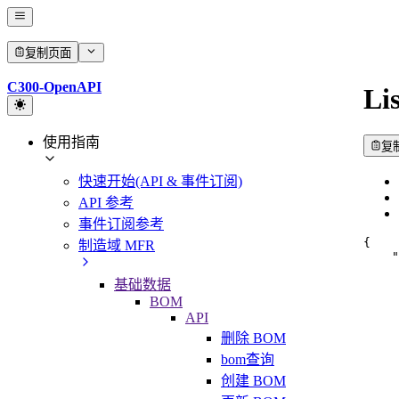
复制页面
C300-OpenAPI
Li
使用指南
复
快速开始(API & 事件订阅)
API 参考
事件订阅参考
{
制造域 MFR
"
基础数据
BOM
API
删除 BOM
bom查询
创建 BOM