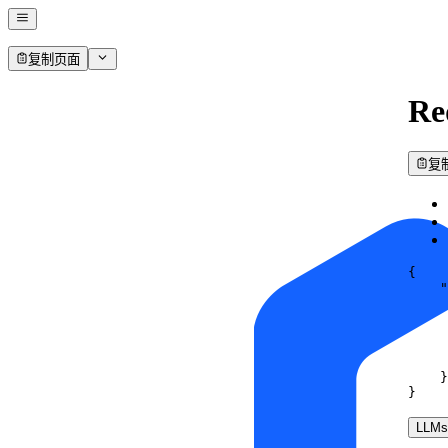
复制页面
Re
复
{
"
}
}
LLMs.