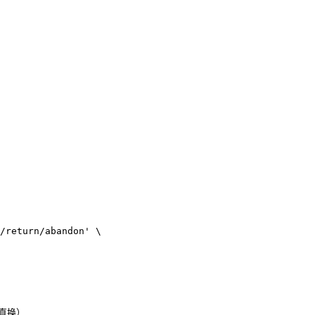
/return/abandon'


直换）
