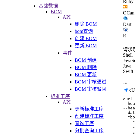
Ruby
基础数据
BOM
OCam
API
删除 BOM
Dart
bom查询
R
创建 BOM
更新 BOM
请求
事件
Shell
BOM 创建
JavaSc
Java
BOM 删除
Swift
BOM 更新
BOM 审核通过
BOM 审核驳回
c
标准工序
curl
API
--hea
--hea
更新标准工序
--dat
创建标准工序
  "bo
    
查询工序
    
分批查询工序
   