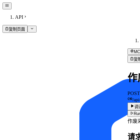
API
复制页面
MC
复
作
POST
/api
调
Run
作废
请