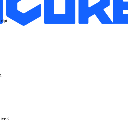
ript
n
P
tive-C