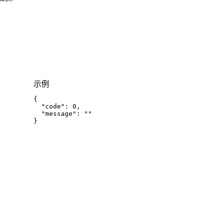
示例
{
"code"
:
0
,
"message"
:
""
}