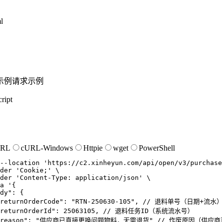
l
示例
请求示例
ript
URL
cURL-Windows
Httpie
wget
PowerShell
--location
'https://c2.xinheyun.com/api/open/v3/purchase
der
'Cookie;'
der
'Content-Type: application/json'
a
'{

dy": {

"returnOrderCode": "RTN-250630-105", // 退料单号（日期+流水）
"returnOrderId": 25063105, // 退料任务ID（系统流水号）

 "reason": "供应商已直接更换问题物料，无需退货" // 作废原因（供应商