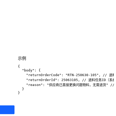
示例
{
"body"
:
{
"returnOrderCode"
:
"RTN-250630-105"
,
// 退
"returnOrderId"
:
25063105
,
// 退料任务ID（系
"reason"
:
"供应商已直接更换问题物料，无需退货"
/
}
}