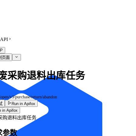
API
P
制页面
废采购退料出库任务
/open/v3/purchase/return/abandon
试
Run in Apifox
 in Apifox
采购退料出库任务
求参数