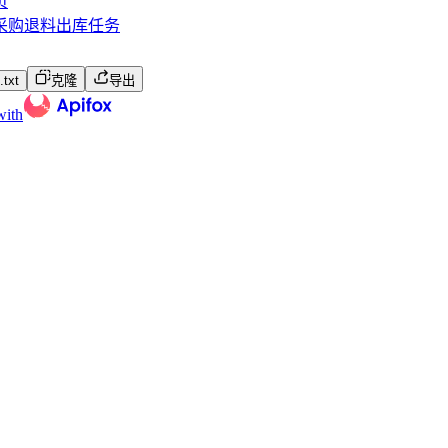
页
采购退料出库任务
txt
克隆
导出
with