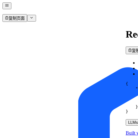
复制页面
Re
复
{
"
}
}
LLMs.
Built 