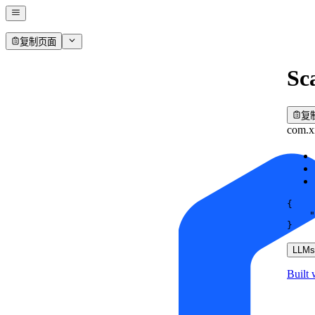
复制页面
Sc
复
com.x
{
"
}
LLMs.
Built 