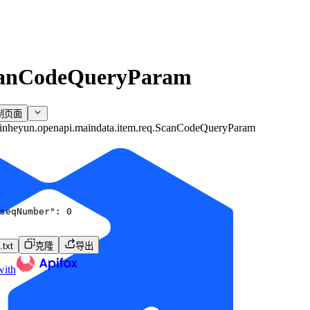
anCodeQueryParam
制页面
inheyun.openapi.maindata.item.req.ScanCodeQueryParam
seqNumber"
:
0
txt
克隆
导出
with