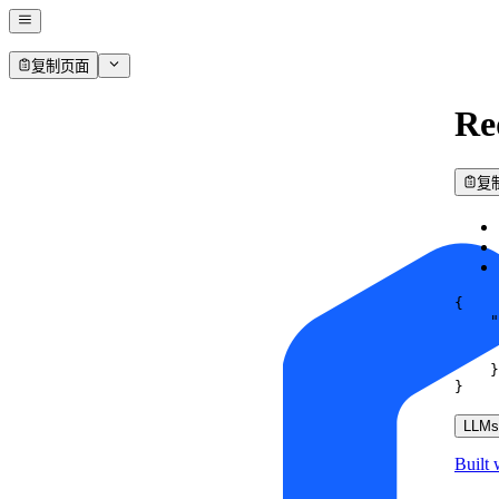
复制页面
Re
复
{
"
}
}
LLMs.
Built 