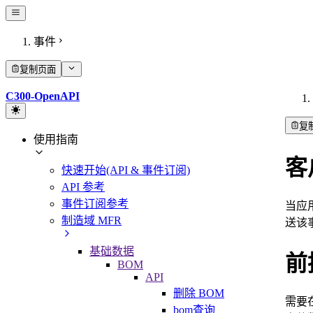
事件
复制页面
C300-OpenAPI
复
使用指南
客
快速开始(API & 事件订阅)
API 参考
事件订阅参考
当应
制造域 MFR
送该
基础数据
前
BOM
API
删除 BOM
需要在
bom查询