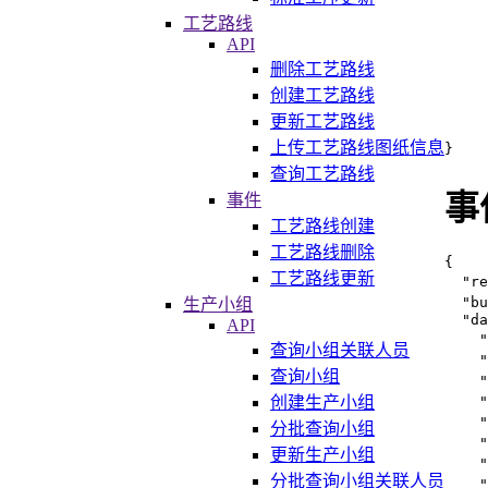
工艺路线
API
删除工艺路线
创建工艺路线
更新工艺路线
上传工艺路线图纸信息
}
查询工艺路线
事
事件
工艺路线创建
工艺路线删除
{
工艺路线更新
"re
"bu
生产小组
"da
API
"
查询小组关联人员
"
查询小组
"
创建生产小组
"
"
分批查询小组
"
更新生产小组
"
分批查询小组关联人员
"