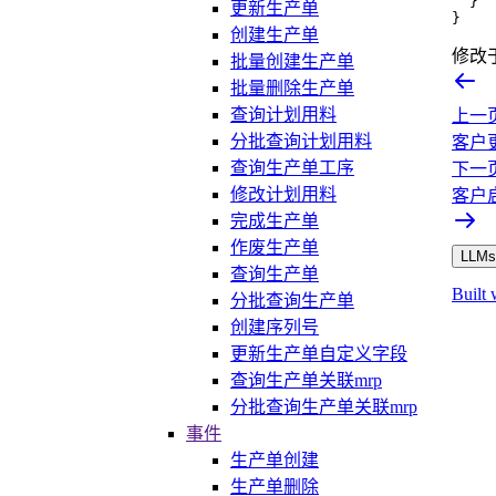
}
更新生产单
}
创建生产单
修改
批量创建生产单
批量删除生产单
查询计划用料
上一
分批查询计划用料
客户
查询生产单工序
下一
修改计划用料
客户
完成生产单
作废生产单
LLMs.
查询生产单
Built 
分批查询生产单
创建序列号
更新生产单自定义字段
查询生产单关联mrp
分批查询生产单关联mrp
事件
生产单创建
生产单删除