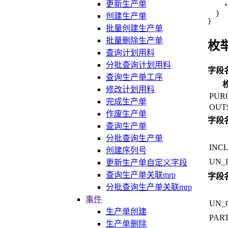
更新生产单
"
}
创建生产单
}
批量创建生产单
批量删除生产单
枚
查询计划用料
分批查询计划用料
字段
查询生产单工序
修改计划用料
PUR
完成生产单
OUT
作废生产单
字段
查询生产单
分批查询生产单
INC
创建序列号
UN_
更新生产单自定义字段
查询生产单关联mrp
字段
分批查询生产单关联mrp
事件
UN_
生产单创建
PAR
生产单删除