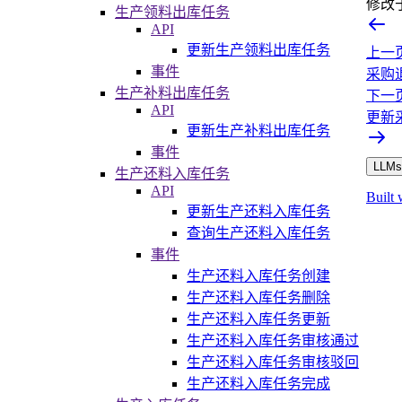
修改
生产领料出库任务
API
更新生产领料出库任务
上一
事件
采购
生产补料出库任务
下一
API
更新
更新生产补料出库任务
事件
LLMs.
生产还料入库任务
API
Built 
更新生产还料入库任务
查询生产还料入库任务
事件
生产还料入库任务创建
生产还料入库任务删除
生产还料入库任务更新
生产还料入库任务审核通过
生产还料入库任务审核驳回
生产还料入库任务完成