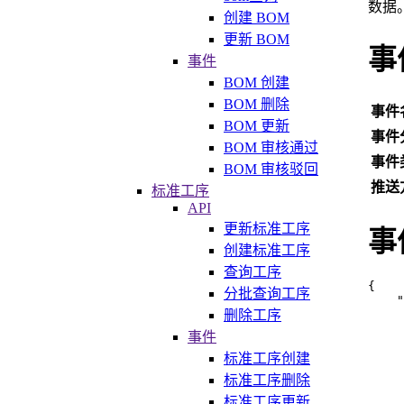
数据
创建 BOM
更新 BOM
事
事件
BOM 创建
BOM 删除
事件
BOM 更新
事件
BOM 审核通过
事件
BOM 审核驳回
推送
标准工序
API
更新标准工序
事
创建标准工序
查询工序
{
分批查询工序
"
删除工序
事件
标准工序创建
标准工序删除
标准工序更新