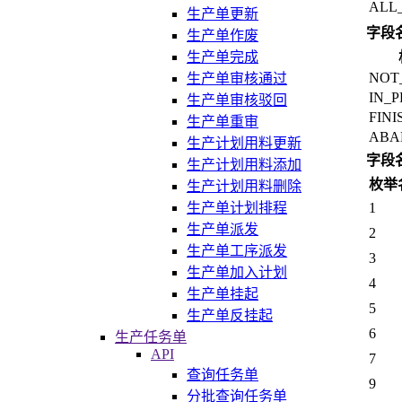
ALL
生产单更新
字段
生产单作废
生产单完成
NOT
生产单审核通过
IN_
生产单审核驳回
FINI
生产单重审
ABA
生产计划用料更新
字段
生产计划用料添加
枚举
生产计划用料删除
1
生产单计划排程
生产单派发
2
生产单工序派发
3
生产单加入计划
4
生产单挂起
5
生产单反挂起
6
生产任务单
API
7
查询任务单
9
分批查询任务单