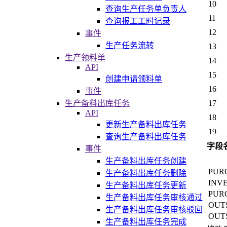
10
查询生产任务单负责人
11
查询报工工时记录
12
事件
生产任务流转
13
生产领料单
14
API
15
创建申请领料单
16
事件
17
生产备料出库任务
API
18
更新生产备料出库任务
19
查询生产备料出库任务
字段
事件
生产备料出库任务创建
PUR
生产备料出库任务删除
INV
生产备料出库任务更新
PUR
生产备料出库任务审核通过
OUT
生产备料出库任务审核驳回
OUT
生产备料出库任务完成