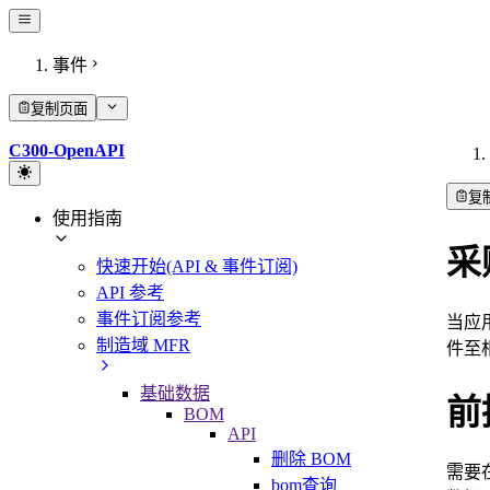
事件
复制页面
C300-OpenAPI
复
使用指南
采
快速开始(API & 事件订阅)
API 参考
事件订阅参考
当应
制造域 MFR
件至
基础数据
前
BOM
API
删除 BOM
需要在
bom查询