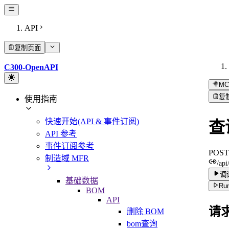
API
复制页面
C300-OpenAPI
MC
复
使用指南
快速开始(API & 事件订阅)
查
API 参考
事件订阅参考
POST
制造域 MFR
/api
调
基础数据
Run
BOM
API
请
删除 BOM
bom查询