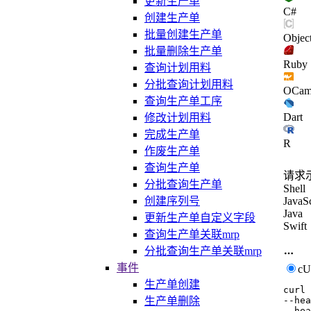
更新生产单
C#
创建生产单
批量创建生产单
Objec
批量删除生产单
Ruby
查询计划用料
分批查询计划用料
OCam
查询生产单工序
Dart
修改计划用料
完成生产单
R
作废生产单
查询生产单
请求
分批查询生产单
Shell
JavaSc
创建序列号
Java
更新生产单自定义字段
Swift
查询生产单关联mrp
分批查询生产单关联mrp
事件
c
生产单创建
curl
生产单删除
--hea
--hea