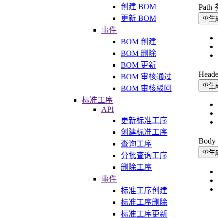
创建 BOM
Path
更新 BOM
生
事件
BOM 创建
BOM 删除
BOM 更新
Head
BOM 审核通过
生
BOM 审核驳回
标准工序
API
更新标准工序
创建标准工序
Bod
查询工序
生
分批查询工序
删除工序
事件
标准工序创建
标准工序删除
标准工序更新