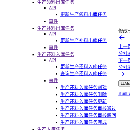
生产领料出库任务
API
更新生产领料出库任务
事件
生产补料出库任务
修改
API
更新生产补料出库任务
上一
事件
分批
生产还料入库任务
API
下一
更新生产还料入库任务
分批
查询生产还料入库任务
事件
LLMs.
生产还料入库任务创建
Built 
生产还料入库任务删除
生产还料入库任务更新
生产还料入库任务审核通过
生产还料入库任务审核驳回
生产还料入库任务完成
生产入库任务