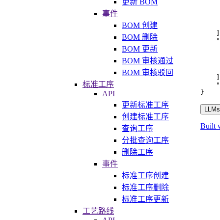
更新 BOM
事件
BOM 创建
]
BOM 删除
"
BOM 更新
BOM 审核通过
BOM 审核驳回
]
标准工序
"
}
API
更新标准工序
LLMs.
创建标准工序
Built 
查询工序
分批查询工序
删除工序
事件
标准工序创建
标准工序删除
标准工序更新
工艺路线