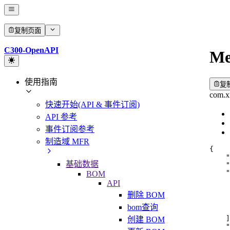
复制页面
C300-OpenAPI
Me
使用指南
复
com.x
快速开始(API & 事件订阅)
API 参考
事件订阅参考
制造域 MFR
{
"
基础数据
"
"
BOM
API
删除 BOM
bom查询
]
创建 BOM
"